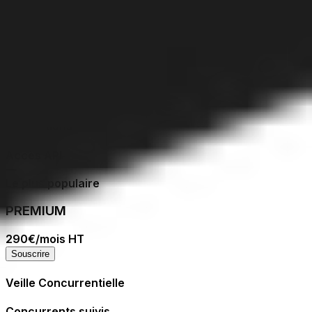
Utilisateurs & Support
Comptes utilisateurs
1
Support client
Email
Intégrations
Accès API
—
Le plus populaire
PREMIUM
290€
/mois HT
Souscrire
Veille Concurrentielle
Concurrents suivis